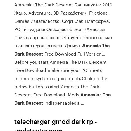
Amnesia: The Dark Descent Год выпуска: 2010
Жанр: Adventure, 3D Разработчик: Frictional
Games Издательство: СофтКлаб Платформа:
PC Тип изданияОписание: Сюжет «Амнезия:
Призрак прошлого» повествует о злоключениях
главного героя по имени Дэниел.
Amnesia
The
Dark
Descent
Free Download Full Version…
Before you start Amnesia The Dark Descent
Free Download make sure your PC meets
minimum system requirements.Click on the
below button to start Amnesia The Dark
Descent Free Download. Mods
Amnesia
:
The
Dark
Descent
indispensables à …
telecharger gmod dark rp -
updatestar.com